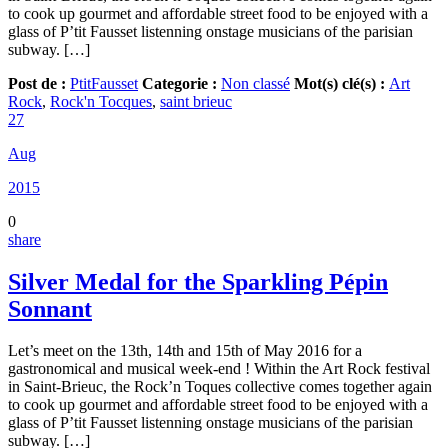
to cook up gourmet and affordable street food to be enjoyed with a
glass of P’tit Fausset listenning onstage musicians of the parisian
subway. […]
Post de :
PtitFausset
Categorie :
Non classé
Mot(s) clé(s) :
Art
Rock
,
Rock'n Tocques
,
saint brieuc
27
Aug
2015
0
share
Silver Medal for the Sparkling Pépin
Sonnant
Let’s meet on the 13th, 14th and 15th of May 2016 for a
gastronomical and musical week-end ! Within the Art Rock festival
in Saint-Brieuc, the Rock’n Toques collective comes together again
to cook up gourmet and affordable street food to be enjoyed with a
glass of P’tit Fausset listenning onstage musicians of the parisian
subway. […]