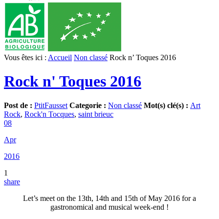
Vous êtes ici :
Accueil
Non classé
Rock n’ Toques 2016
Rock n' Toques 2016
Post de :
PtitFausset
Categorie :
Non classé
Mot(s) clé(s) :
Art
Rock
,
Rock'n Tocques
,
saint brieuc
08
Apr
2016
1
share
Let’s meet on the 13th, 14th and 15th of May 2016 for a
gastronomical and musical week-end !