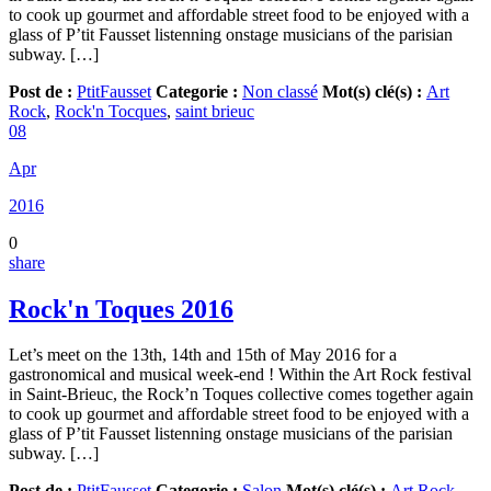
to cook up gourmet and affordable street food to be enjoyed with a
glass of P’tit Fausset listenning onstage musicians of the parisian
subway. […]
Post de :
PtitFausset
Categorie :
Non classé
Mot(s) clé(s) :
Art
Rock
,
Rock'n Tocques
,
saint brieuc
08
Apr
2016
0
share
Rock'n Toques 2016
Let’s meet on the 13th, 14th and 15th of May 2016 for a
gastronomical and musical week-end ! Within the Art Rock festival
in Saint-Brieuc, the Rock’n Toques collective comes together again
to cook up gourmet and affordable street food to be enjoyed with a
glass of P’tit Fausset listenning onstage musicians of the parisian
subway. […]
Post de :
PtitFausset
Categorie :
Salon
Mot(s) clé(s) :
Art Rock
,