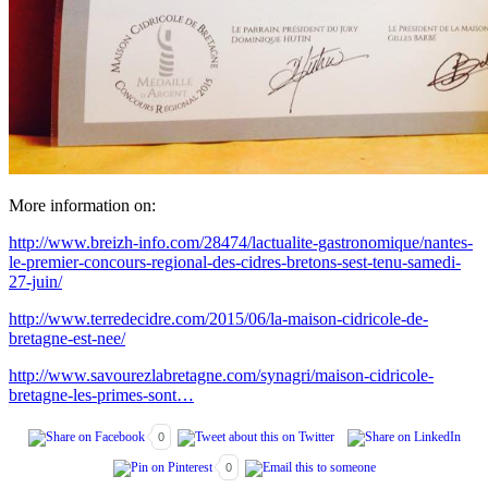
More information on:
http://www.breizh-info.com/28474/lactualite-gastronomique/nantes-
le-premier-concours-regional-des-cidres-bretons-sest-tenu-samedi-
27-juin/
http://www.terredecidre.com/2015/06/la-maison-cidricole-de-
bretagne-est-nee/
http://www.savourezlabretagne.com/synagri/maison-cidricole-
bretagne-les-primes-sont…
0
0