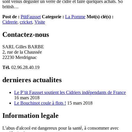
sont venus déguster un verre de cidre et faire quelques achats. So
british…
Post de :
PtitFausset
Categorie :
La Pomme
Mot(s) clé(s) :
Cidrerie
,
cricket
,
Visite
Contactez-nous
SARL Gilles BARBE
2, rue de la Chaussée
22230 Merdrignac
Tél.
02.96.28.40.19
dernieres actualites
Le P’tit Fausset soutient les Cidriers indépendants de France
16 mars 2018
Le Bouchinot coule à flots !
15 mars 2018
Information legale
L'abus d'alcool est dangereux pour la santé, à consommer avec