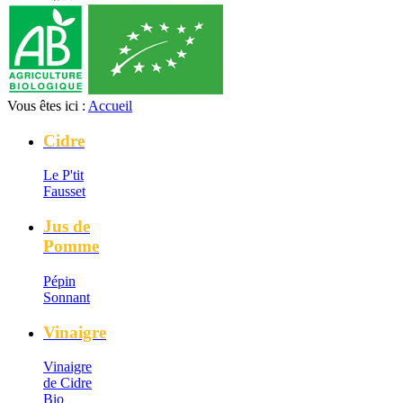
Vous êtes ici :
Accueil
Cidre
Le P'tit
Fausset
Jus de
Pomme
Pépin
Sonnant
Vinaigre
Vinaigre
de Cidre
Bio