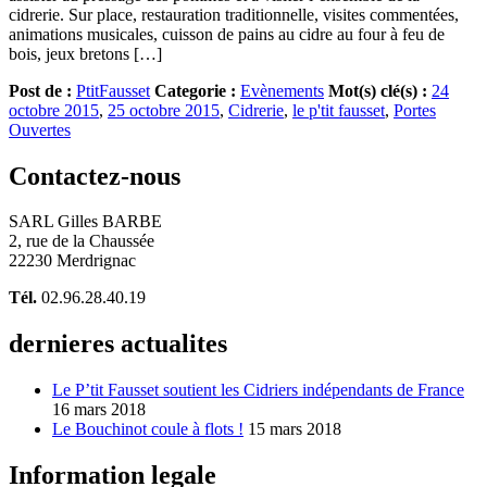
cidrerie. Sur place, restauration traditionnelle, visites commentées,
animations musicales, cuisson de pains au cidre au four à feu de
bois, jeux bretons […]
Post de :
PtitFausset
Categorie :
Evènements
Mot(s) clé(s) :
24
octobre 2015
,
25 octobre 2015
,
Cidrerie
,
le p'tit fausset
,
Portes
Ouvertes
Contactez-nous
SARL Gilles BARBE
2, rue de la Chaussée
22230 Merdrignac
Tél.
02.96.28.40.19
dernieres actualites
Le P’tit Fausset soutient les Cidriers indépendants de France
16 mars 2018
Le Bouchinot coule à flots !
15 mars 2018
Information legale