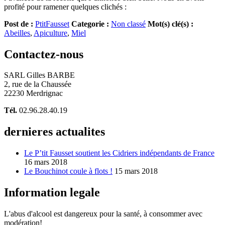
profité pour ramener quelques clichés :
Post de :
PtitFausset
Categorie :
Non classé
Mot(s) clé(s) :
Abeilles
,
Apiculture
,
Miel
Contactez-nous
SARL Gilles BARBE
2, rue de la Chaussée
22230 Merdrignac
Tél.
02.96.28.40.19
dernieres actualites
Le P’tit Fausset soutient les Cidriers indépendants de France
16 mars 2018
Le Bouchinot coule à flots !
15 mars 2018
Information legale
L'abus d'alcool est dangereux pour la santé, à consommer avec
modération!