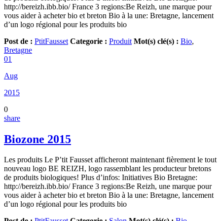
http://bereizh.ibb.bio/ France 3 regions:Be Reizh, une marque pour
vous aider à acheter bio et breton Bio à la une: Bretagne, lancement
d’un logo régional pour les produits bio
Post de :
PtitFausset
Categorie :
Produit
Mot(s) clé(s) :
Bio
,
Bretagne
01
Aug
2015
0
share
Biozone 2015
Les produits Le P’tit Fausset afficheront maintenant fièrement le tout
nouveau logo BE REIZH, logo rassemblant les producteur bretons
de produits biologiques! Plus d’infos: Initiatives Bio Bretagne:
http://bereizh.ibb.bio/ France 3 regions:Be Reizh, une marque pour
vous aider à acheter bio et breton Bio à la une: Bretagne, lancement
d’un logo régional pour les produits bio
Post de :
PtitFausset
Categorie :
Salon
Mot(s) clé(s) :
Bio
,