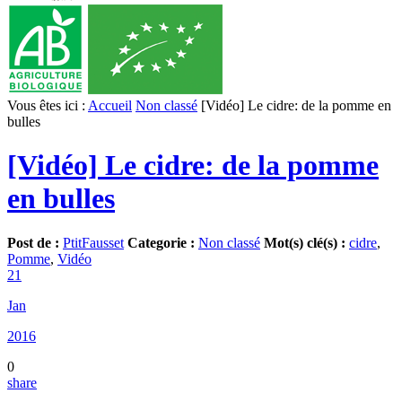
Vous êtes ici :
Accueil
Non classé
[Vidéo] Le cidre: de la pomme en
bulles
[Vidéo] Le cidre: de la pomme
en bulles
Post de :
PtitFausset
Categorie :
Non classé
Mot(s) clé(s) :
cidre
,
Pomme
,
Vidéo
21
Jan
2016
0
share