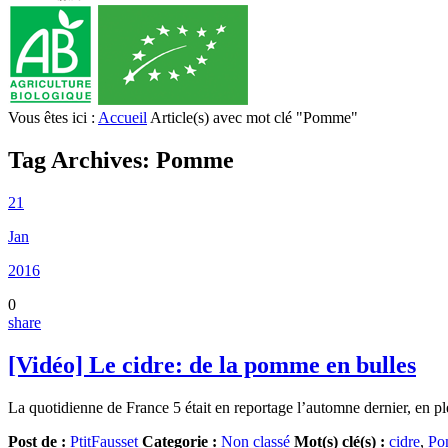
Vous êtes ici :
Accueil
Article(s) avec mot clé "Pomme"
Tag Archives:
Pomme
21
Jan
2016
0
share
[Vidéo] Le cidre: de la pomme en bulles
La quotidienne de France 5 était en reportage l’automne dernier, en pl
Post de :
PtitFausset
Categorie :
Non classé
Mot(s) clé(s) :
cidre
,
Po