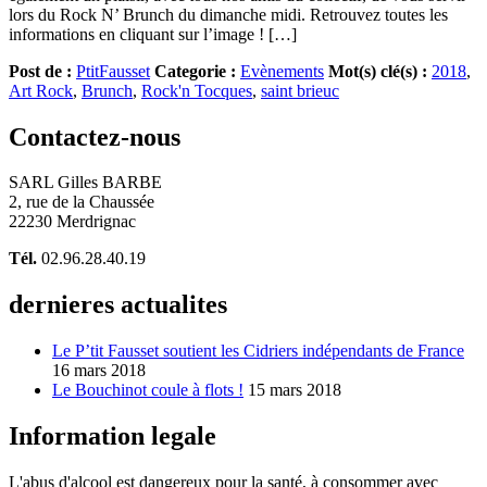
lors du Rock N’ Brunch du dimanche midi. Retrouvez toutes les
informations en cliquant sur l’image ! […]
Post de :
PtitFausset
Categorie :
Evènements
Mot(s) clé(s) :
2018
,
Art Rock
,
Brunch
,
Rock'n Tocques
,
saint brieuc
Contactez-nous
SARL Gilles BARBE
2, rue de la Chaussée
22230 Merdrignac
Tél.
02.96.28.40.19
dernieres actualites
Le P’tit Fausset soutient les Cidriers indépendants de France
16 mars 2018
Le Bouchinot coule à flots !
15 mars 2018
Information legale
L'abus d'alcool est dangereux pour la santé, à consommer avec