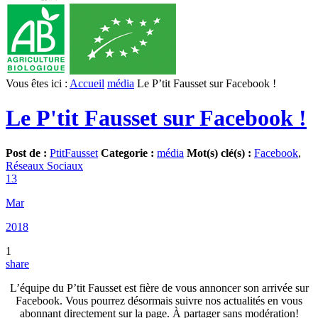
Vous êtes ici :
Accueil
média
Le P’tit Fausset sur Facebook !
Le P'tit Fausset sur Facebook !
Post de :
PtitFausset
Categorie :
média
Mot(s) clé(s) :
Facebook
,
Réseaux Sociaux
13
Mar
2018
1
share
L’équipe du P’tit Fausset est fière de vous annoncer son arrivée sur
Facebook. Vous pourrez désormais suivre nos actualités en vous
abonnant directement sur la page. À partager sans modération!